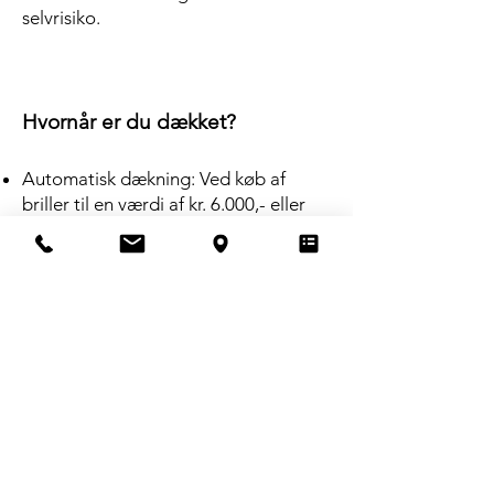
selvrisiko.
Hvornår er du dækket?
Automatisk dækning: Ved køb af
briller til en værdi af kr. 6.000,- eller
mere
Valgfri tilkøb: Ved køb af briller eller
solbriller under kr. 6.000,- kan du
vælge en tilsvarende TrygSyn-
forsikring med en løbetid på enten 12
eller 24 måneder
Kom ind i butikken – vi hjælper dig
med at finde den TrygSyn-løsning, der