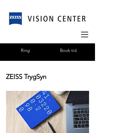
Ring
Book tid
ZEISS TrygSyn