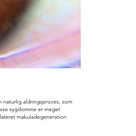
 naturlig aldringsproces, som
f disse sygdomme er meget
elateret makuladegeneration