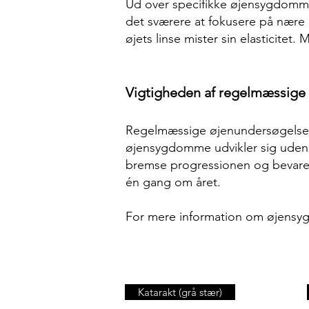
Ud over specifikke øjensygdomme
det sværere at fokusere på nære 
øjets linse mister sin elasticitet.
Vigtigheden af regelmæssige
Regelmæssige øjenundersøgelser
øjensygdomme udvikler sig uden m
bremse progressionen og bevare s
én gang om året.
For mere information om øjensy
Katarakt (grå stær)