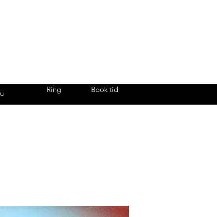
Ring
Book tid
u