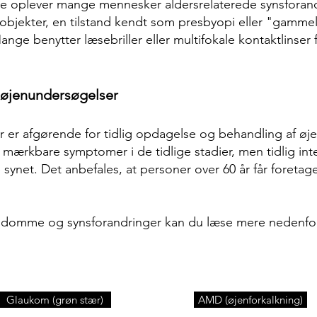
 oplever mange mennesker aldersrelaterede synsforandri
objekter, en tilstand kendt som presbyopi eller "gamme
 Mange benytter læsebriller eller multifokale kontaktlinser
 øjenundersøgelser
 er afgørende for tidlig opdagelse og behandling af 
ærkbare symptomer i de tidlige stadier, men tidlig inter
ynet. Det anbefales, at personer over 60 år får foreta
gdomme og synsforandringer kan du læse mere nedenfo
Glaukom (grøn stær)
AMD (øjenforkalkning)