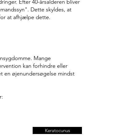
nger. Efter 40-årsalderen bliver
lmandssyn". Dette skyldes, at
 for at afhjælpe dette.
øjensygdomme. Mange
vention kan forhindre eller
get en øjenundersøgelse mindst
r:
Keratocunus