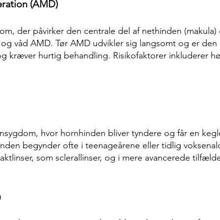
eration (AMD)
 der påvirker den centrale del af nethinden (makula) og
tør og våd AMD. Tør AMD udvikler sig langsomt og er de
g kræver hurtig behandling. Risikofaktorer inkluderer høj
nsygdom, hvor hornhinden bliver tyndere og får en kegl
standen begynder ofte i teenageårene eller tidlig voksen
ktlinser, som sclerallinser, og i mere avancerede tilfæl
n