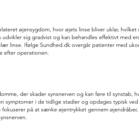
lateret øjensygdom, hvor øjets linse bliver uklar, hvilket 
n udvikler sig gradvist og kan behandles effektivt med en
ulær linse. Ifølge Sundhed.dk overgår patienter med uko
e efter operationen.
mme, der skader synsnerven og kan føre til synstab, hvi
n symptomer i de tidlige stadier og opdages typisk ve
fokuserer på at sænke øjentrykket gennem øjendråber, la
synsnerven.