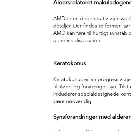
Aldersrelateret makuladegen
AMD er en degenerativ øjensygdom,
detaljer. Der findes to former: 
AMD kan føre til hurtigt synstab o
genetisk disposition.
Keratokonus
Keratokonus er en progressiv øje
til sløret og forvrænget syn. Til
inkluderer specialdesignede konta
være nødvendig.
Synsforandringer med aldere