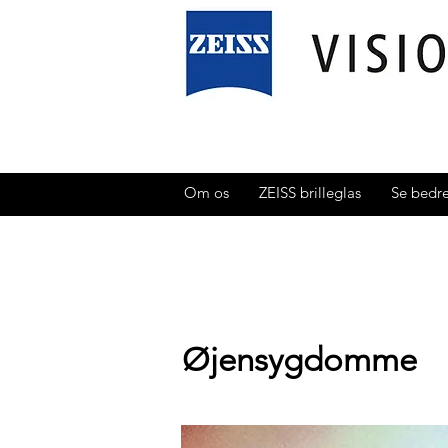
Om os
ZEISS brilleglas
Se bedr
Øjensygdomme