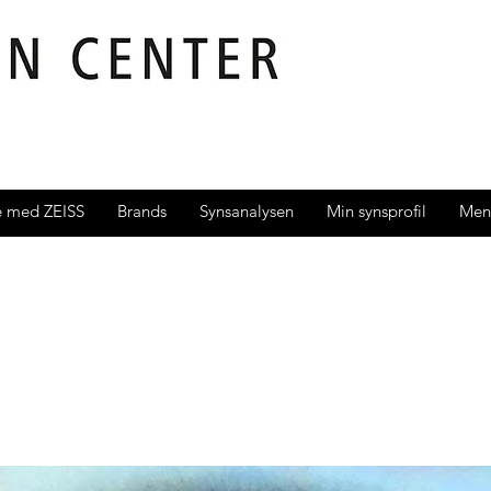
e med ZEISS
Brands
Synsanalysen
Min synsprofil
Men