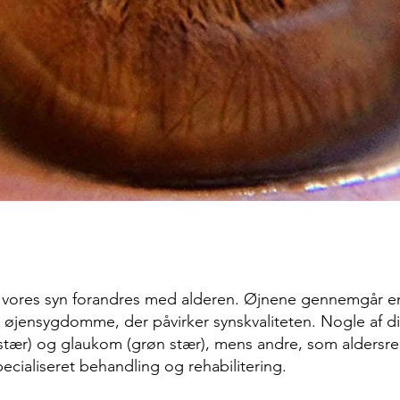
at vores syn forandres med alderen. Øjnene gennemgår en
llige øjensygdomme, der påvirker synskvaliteten. Nogle a
 stær) og glaukom (grøn stær), mens andre, som aldersr
cialiseret behandling og rehabilitering.