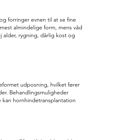
 forringer evnen til at se fine
n mest almindelige form, mens våd
 alder, rygning, dårlig kost og
eformet udposning, hvilket fører
alder. Behandlingsmuligheder
de kan hornhindetransplantation