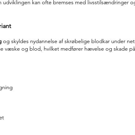
 udviklingen kan ofte bremses med livsstilsændringer og 
iant
g
og skyldes nydannelse af skrøbelige blodkar under ne
ke væske og blod, hvilket medfører hævelse og skade på
gning
et