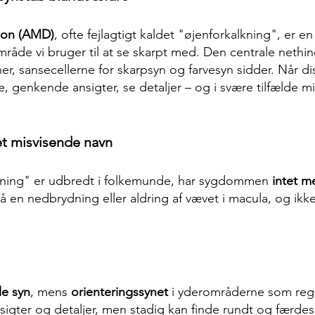
ion (AMD)
, ofte fejlagtigt kaldet "øjenforkalkning", er
råde vi bruger til at se skarpt med. Den centrale nethi
er, sansecellerne for skarpsyn og farvesyn sidder. Når di
se, genkende ansigter, se detaljer – og i svære tilfælde 
et misvisende navn
kning" er udbredt i folkemunde, har sygdommen
intet m
 en nedbrydning eller aldring af vævet i macula, og ikk
le syn
, mens
orienteringssynet
i yderområderne som rege
sigter og detaljer, men stadig kan finde rundt og færdes