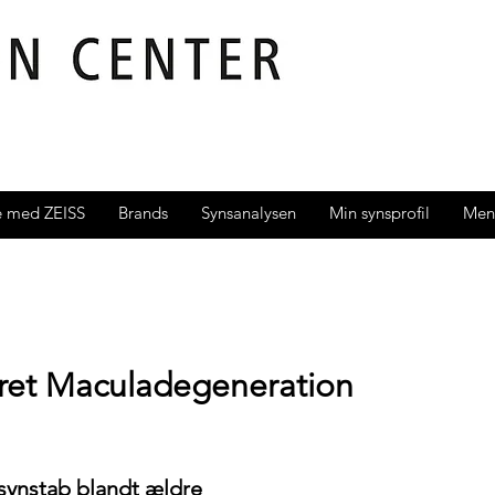
e med ZEISS
Brands
Synsanalysen
Min synsprofil
Men
ret Maculadegeneration
 synstab blandt ældre