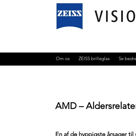
Om os
ZEISS brilleglas
Se bedr
AMD – Aldersrelate
En af de hyppigste årsager til