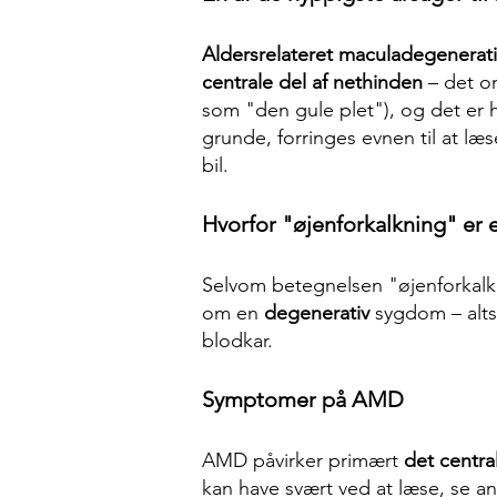
Aldersrelateret maculadegenerat
centrale del af nethinden
– det om
som "den gule plet"), og det er h
grunde, forringes evnen til at læ
bil.
Hvorfor "øjenforkalkning" er 
Selvom betegnelsen "øjenforkal
om en
degenerativ
sygdom – altså
blodkar.
Symptomer på AMD
AMD påvirker primært
det centra
kan have svært ved at læse, se an