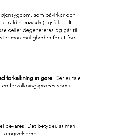
 en øjensygdom, som påvirker den
nde kaldes
macula
(også kendt
sse celler degenereres og går til
mister man muligheden for at føre
ed forkalkning at gøre
. Der er tale
e en forkalkningsproces som i
l bevares. Det betyder, at man
 i omgivelserne.