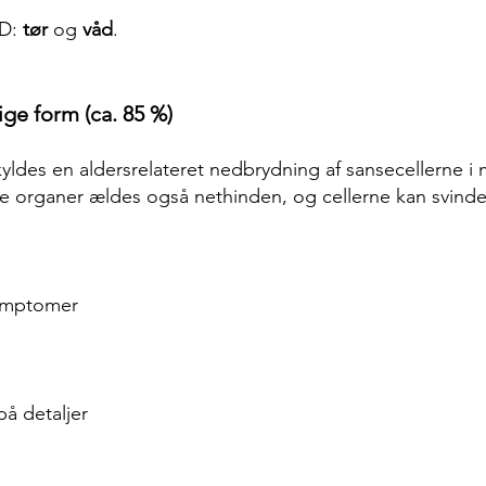
MD:
tør
og
våd
.
ge form (ca. 85 %)
ldes en aldersrelateret nedbrydning af sansecellerne i
 organer ældes også nethinden, og cellerne kan svinde 
symptomer
å detaljer