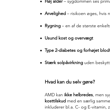
Høj alder
– sygdommen ses primær
Arvelighed
– risikoen øges, hvi
Rygning
– en af de største enkelt
Usund kost og overvægt
Type 2-diabetes og forhøjet blod
Stærk solpåvirkning
uden beskytte
Hvad kan du selv gøre?
AMD kan
ikke helbredes
, men sy
kosttilskud
med en særlig samme
inkluderer bl.a. C- og E-vitamin, 