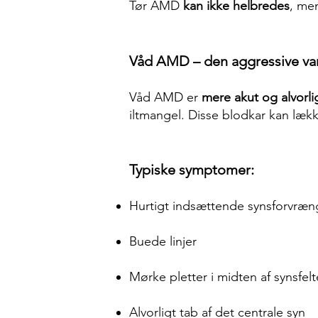
Tør AMD
kan ikke helbredes
, men
Våd AMD – den aggressive var
Våd AMD er
mere akut og alvorli
iltmangel. Disse blodkar kan læk
Typiske symptomer:
Hurtigt indsættende synsforvræn
Buede linjer
Mørke pletter i midten af synsfelt
Alvorligt tab af det centrale syn