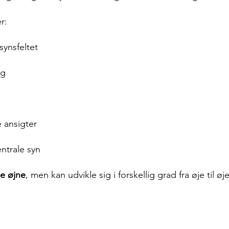
r:
synsfeltet
ng
 ansigter
entrale syn
e øjne
, men kan udvikle sig i forskellig grad fra øje til øje