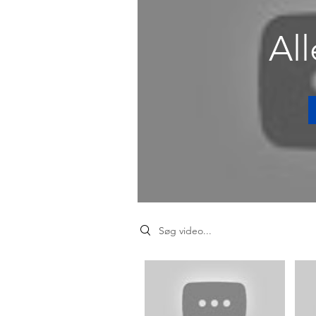
All
Search videos