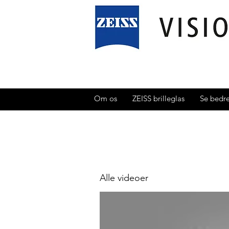
Om os
ZEISS brilleglas
Se bedr
Alle videoer