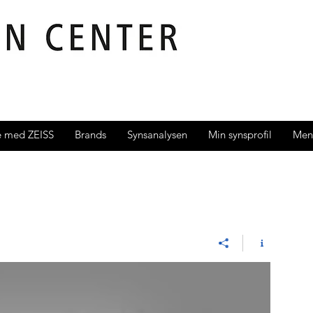
e med ZEISS
Brands
Synsanalysen
Min synsprofil
Men