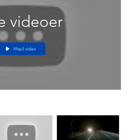
e videoer
Afspil video