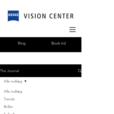
Ring
Book tid
The Journal
Alle indlæg
Alle indlæg
Trends
Briller