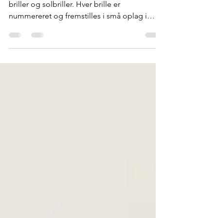
T Henri er ultraluksuriøs mikro produktion af
briller og solbriller. Hver brille er
nummereret og fremstilles i små oplag i
enten 149 eller 199 eksemplarer, hvilket gør T
Henri til et ægte investerings - og
samlerobjekt.